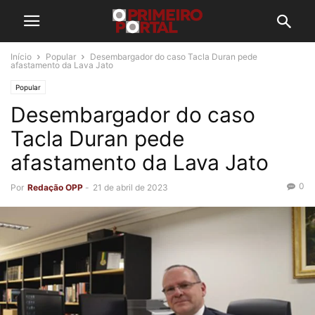
Início
Popular
Desembargador do caso Tacla Duran pede
afastamento da Lava Jato
Popular
Desembargador do caso
Tacla Duran pede
afastamento da Lava Jato
0
Por
Redação OPP
-
21 de abril de 2023