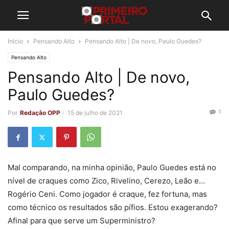
Início
Pensando Alto
Pensando Alto | De novo, Paulo Guedes?
Pensando Alto
Pensando Alto | De novo,
Paulo Guedes?
1
Por
Redação OPP
-
15 de julho de 2021
Mal comparando, na minha opinião, Paulo Guedes está no
nível de craques como Zico, Rivelino, Cerezo, Leão e…
Rogério Ceni. Como jogador é craque, fez fortuna, mas
como técnico os resultados são pífios. Estou exagerando?
Afinal para que serve um Superministro?