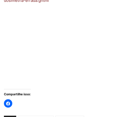
dosimetria-errada.ghtml
Compartilhe isso: