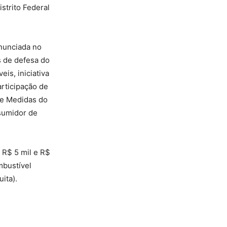
strito Federal
anunciada no
s de defesa do
is, iniciativa
rticipação de
s e Medidas do
sumidor de
 R$ 5 mil e R$
mbustível
uita).