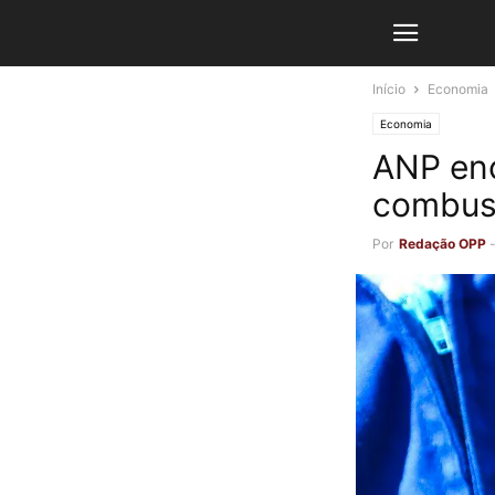
Início
Economia
Economia
ANP enc
combust
Por
Redação OPP