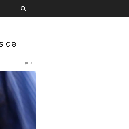
s de
0