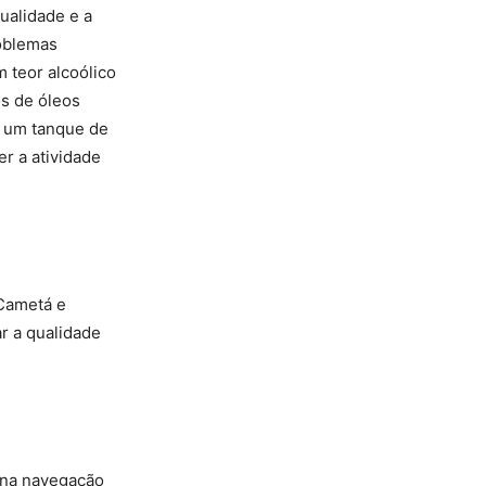
ualidade e a
oblemas
 teor alcoólico
os de óleos
e um tanque de
er a atividade
 Cametá e
r a qualidade
 na navegação