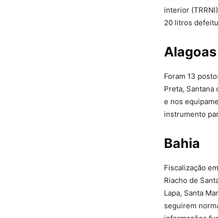
interior (TRRNI
20 litros defei
Alagoa
Foram 13 postos
Preta, Santana 
e nos equipame
instrumento par
Bahia
Fiscalização e
Riacho de Santa
Lapa, Santa Mar
seguirem norma