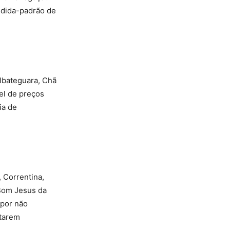
medida-padrão de
 Ibateguara, Chã
el de preços
ia de
 Correntina,
 Bom Jesus da
 por não
starem