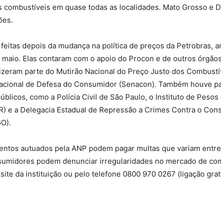
combustíveis em quase todas as localidades. Mato Grosso e Di
ões.
feitas depois da mudança na política de preços da Petrobras, 
e maio. Elas contaram com o apoio do Procon e de outros órgão
izeram parte do Mutirão Nacional do Preço Justo dos Combustíve
Nacional de Defesa do Consumidor (Senacon). Também houve pa
úblicos, como a Polícia Civil de São Paulo, o Instituto de Peso
R) e a Delegacia Estadual de Repressão a Crimes Contra o Con
GO).
entos autuados pela ANP podem pagar multas que variam entre
sumidores podem denunciar irregularidades no mercado de co
site da instituição ou pelo telefone 0800 970 0267 (ligação grat