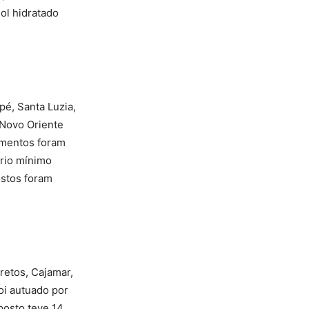
ol hidratado
pé, Santa Luzia,
, Novo Oriente
cimentos foram
ário mínimo
ostos foram
retos, Cajamar,
oi autuado por
posto teve 14