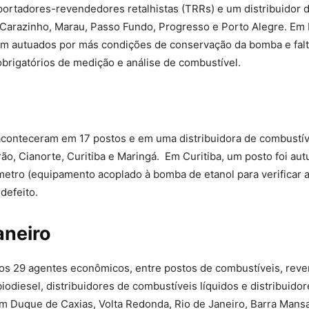
portadores-revendedores retalhistas (TRRs) e um distribuidor 
 Carazinho, Marau, Passo Fundo, Progresso e Porto Alegre. Em 
ram autuados por más condições de conservação da bomba e fal
brigatórios de medição e análise de combustível.
conteceram em 17 postos e em uma distribuidora de combustív
, Cianorte, Curitiba e Maringá. Em Curitiba, um posto foi aut
metro (equipamento acoplado à bomba de etanol para verificar 
defeito.
aneiro
dos 29 agentes econômicos, entre postos de combustíveis, rev
iodiesel, distribuidores de combustíveis líquidos e distribuido
m Duque de Caxias, Volta Redonda, Rio de Janeiro, Barra Mans