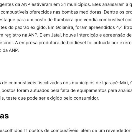
gentes da ANP estiveram em 31 municípios. Eles analisaram a q
 combustíveis oferecidos nas bombas medidoras. Dentre os pr
staque para um posto de Itumbiara que vendia combustível com
tes do padrão exigido. Em Goianira, foram apreendidos 4,4 litr
em registro na ANP. E em Jataí, houve interdição e apreensão d
e etanol. A empresa produtora de biodiesel foi autuada por exerc
o da ANP.
 de combustíveis fiscalizados nos municípios de Igarapé-Miri,
 postos foram autuados pela falta de equipamentos para analisa
is, teste que pode ser exigido pelo consumidor.
as
scolhidos 11 postos de combustíveis, além de um revendedor