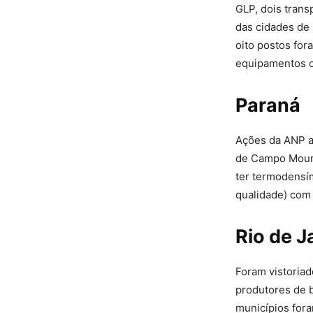
GLP, dois trans
das cidades de
oito postos fo
equipamentos o
Paraná
Ações da ANP a
de Campo Mourão
ter termodensí
qualidade) com 
Rio de J
Foram vistoria
produtores de b
municípios fora