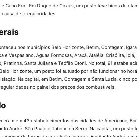
 e Cabo Frio. Em Duque de Caxias, um posto teve bicos de etan
r causa de irregularidades.
erais
onteceu nos municípios Belo Horizonte, Betim, Contagem, Igara
a e Vespasiano, Águas Formosas, Araxá, Ataléia, Crisólita, Ibiá
, Pratinha, Santa Juliana e Teófilo Otoni. No total, 91 estabele
Belo Horizonte, um posto foi autuado por não funcionar no hor
gislação. Na capital, em Betim, Contagem e Santa Luzia, cinco p
regularidades no painel dos preços dos combustíveis.
lo
teceram em 43 estabelecimentos das cidades de Americana, Bar
anto André, São Paulo e Taboão da Serra. Na capital, um posto f
 remover de faixas de interdição anterior. Em Santo André, um 