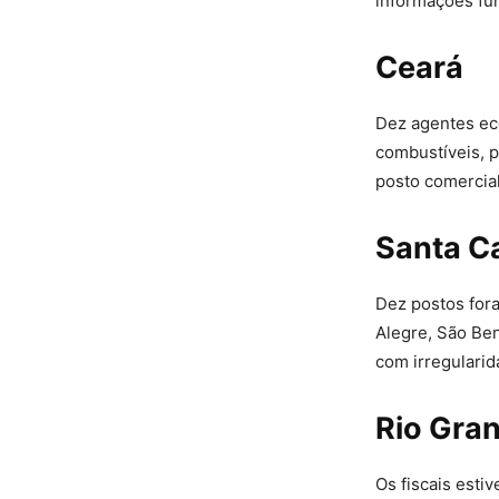
informações fu
Ceará
Dez agentes eco
combustíveis, p
posto comercial
Santa C
Dez postos for
Alegre, São Ben
com irregulari
Rio Gra
Os fiscais esti