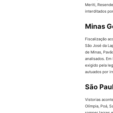
Meriti, Resende
interditados po
Minas G
Fiscalização ac
São José da Lap
de Minas, Pavão
analisados. Em 
exigido pela le
autuados por ir
São Pau
Vistorias acon
Olímpia, Poá, S
romper lacres e