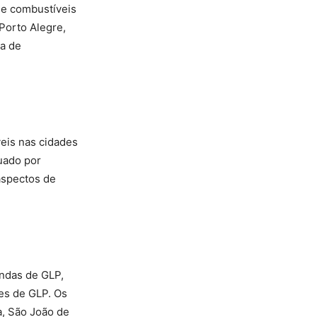
de combustíveis
Porto Alegre,
ta de
eis nas cidades
uado por
aspectos de
endas de GLP,
res de GLP. Os
a, São João de