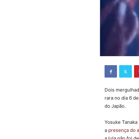
Dois mergulhad
rara no dia 6 d
do Japão.
Yosuke Tanaka 
a
presença do a
a lula não foi 