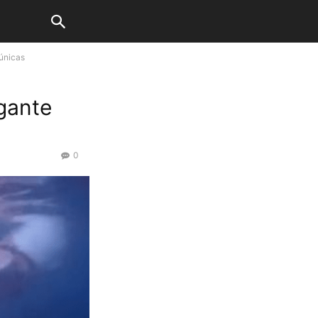
 únicas
gante
0