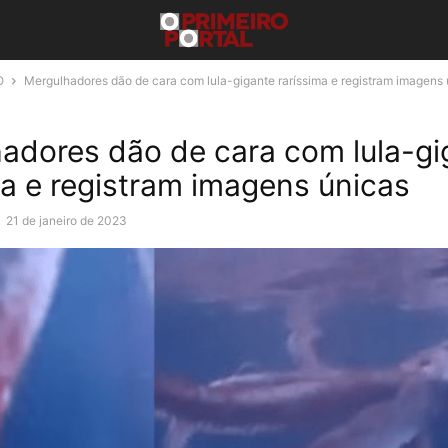
O
Mergulhadores dão de cara com lula-gigante raríssima e registram imagens
adores dão de cara com lula-gi
ma e registram imagens únicas
-
21 de janeiro de 2023