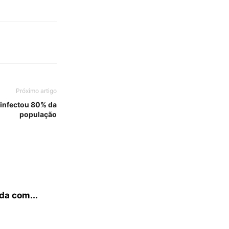
Próximo artigo
 infectou 80% da
população
da com...