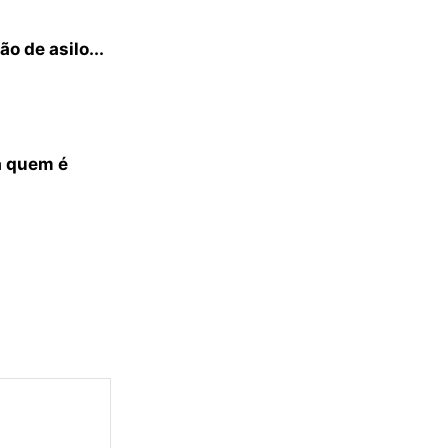
o de asilo...
a quem é