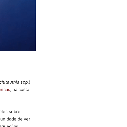
chiteuthis spp.
)
nicas
, na costa
eles sobre
tunidade de ver
esquecível.