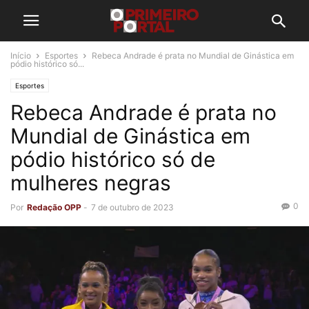
Início
Esportes
Rebeca Andrade é prata no Mundial de Ginástica em
pódio histórico só...
Esportes
Rebeca Andrade é prata no
Mundial de Ginástica em
pódio histórico só de
mulheres negras
0
Por
Redação OPP
-
7 de outubro de 2023