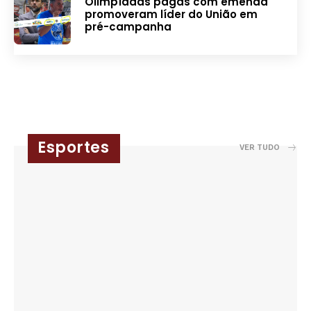
Olimpíadas pagas com emenda
promoveram líder do União em
pré-campanha
Esportes
VER TUDO