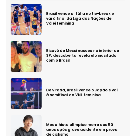
Brasil vence a Itália no tie-break e
vai à final da Liga das Nações de
Vôlei feminina
Bisavô de Messi nasceu no interior de
SP; descoberta revela elo inusitado
com o Brasil
De virada, Brasil vence o Japão e vai
à semifinal da VNL feminina
Medalhista olímpico morre aos 50
anos após grave acidente em prova
de ciclismo