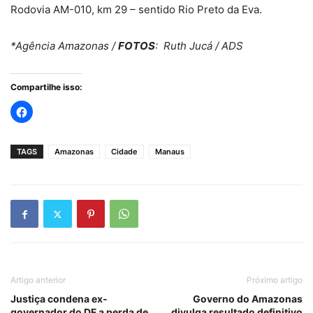
Rodovia AM-010, km 29 – sentido Rio Preto da Eva.
*Agência Amazonas /
FOTOS
: Ruth Jucá / ADS
Compartilhe isso:
TAGS
Amazonas
Cidade
Manaus
Artigo anterior
Próximo artigo
Justiça condena ex-
Governo do Amazonas
governador do DF a perda de
divulga resultado definitivo