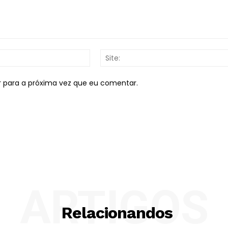
E-
mail:*
r para a próxima vez que eu comentar.
ARTIGOS
Relacionandos