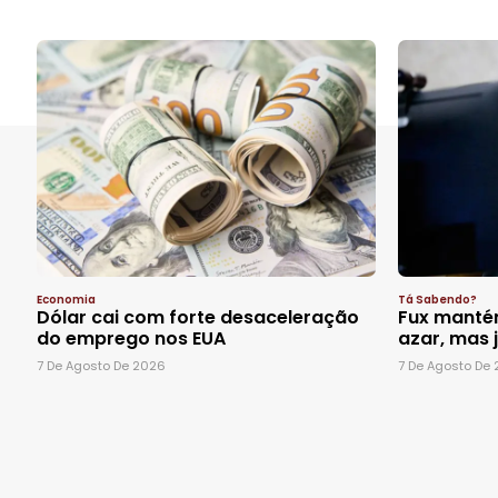
Economia
Tá Sabendo?
Dólar cai com forte desaceleração
Fux mantém
do emprego nos EUA
azar, mas 
7 De Agosto De 2026
7 De Agosto De