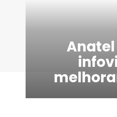
Anatel
infov
melhorar