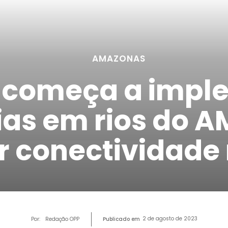
AMAZONAS
 começa a impl
ias em rios do A
 conectividade 
2 de agosto de 2023
Por:
Redação OPP
Publicado em