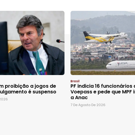
Brasil
 proibição a jogos de
PF indicia 16 funcionários
julgamento é suspenso
Voepass e pede que MPF i
a Anac
 2026
7 De Agosto De 2026