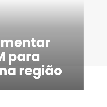
ementar
M para
na região