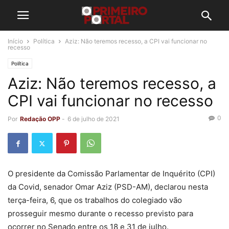
Início
Política
Aziz: Não teremos recesso, a CPI vai funcionar no
recesso
Política
Aziz: Não teremos recesso, a
CPI vai funcionar no recesso
0
Por
Redação OPP
-
6 de julho de 2021
O presidente da Comissão Parlamentar de Inquérito (CPI)
da Covid, senador Omar Aziz (PSD-AM), declarou nesta
terça-feira, 6, que os trabalhos do colegiado vão
prosseguir mesmo durante o recesso previsto para
ocorrer no Senado entre os 18 e 31 de julho.