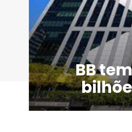
BB tem 
bilhõ