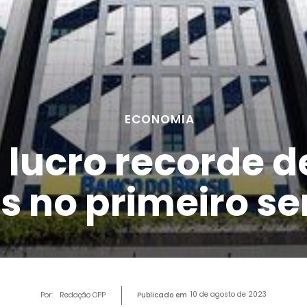
ECONOMIA
lucro recorde de
es no primeiro s
10 de agosto de 2023
Por:
Redação OPP
Publicado em