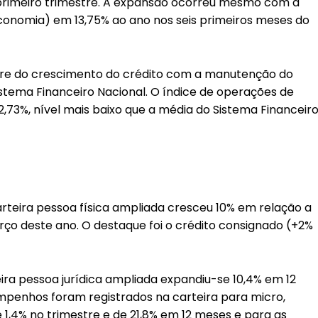
 primeiro trimestre. A expansão ocorreu mesmo com a
conomia) em 13,75% ao ano nos seis primeiros meses do
rre do crescimento do crédito com a manutenção do
istema Financeiro Nacional. O índice de operações de
2,73%, nível mais baixo que a média do Sistema Financeir
arteira pessoa física ampliada cresceu 10% em relação a
ço deste ano. O destaque foi o crédito consignado (+2%
ira pessoa jurídica ampliada expandiu-se 10,4% em 12
mpenhos foram registrados na carteira para micro,
,4% no trimestre e de 21,8% em 12 meses e para as