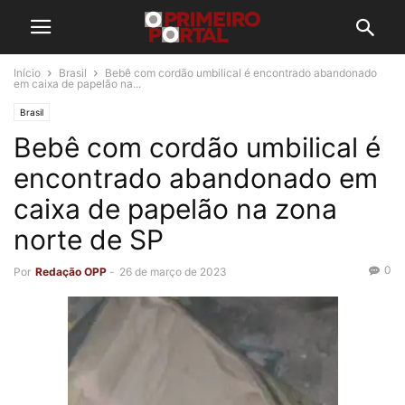
Início
Brasil
Bebê com cordão umbilical é encontrado abandonado
em caixa de papelão na...
Brasil
Bebê com cordão umbilical é
encontrado abandonado em
caixa de papelão na zona
norte de SP
0
Por
Redação OPP
-
26 de março de 2023