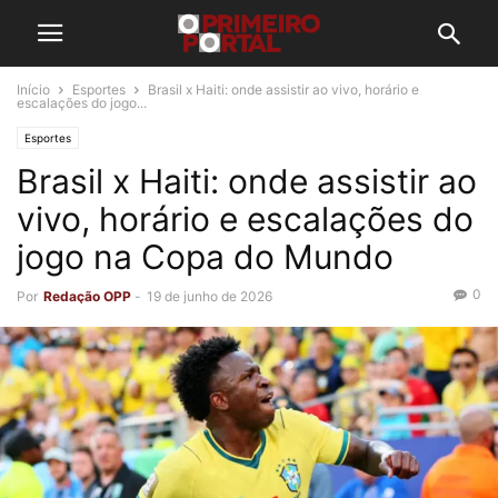
Início
Esportes
Brasil x Haiti: onde assistir ao vivo, horário e
escalações do jogo...
Esportes
Brasil x Haiti: onde assistir ao
vivo, horário e escalações do
jogo na Copa do Mundo
0
Por
Redação OPP
-
19 de junho de 2026