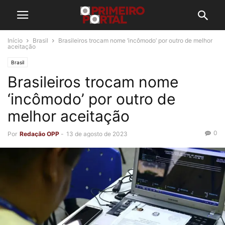
Início
Brasil
Brasileiros trocam nome ‘incômodo’ por outro de melhor
aceitação
Brasil
Brasileiros trocam nome
‘incômodo’ por outro de
melhor aceitação
0
Por
Redação OPP
-
13 de agosto de 2023