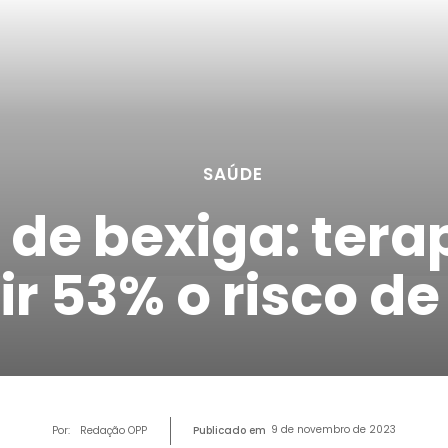
SAÚDE
de bexiga: tera
ir 53% o risco d
9 de novembro de 2023
Por:
Redação OPP
Publicado em