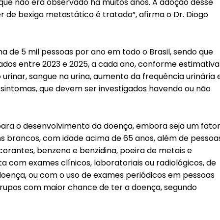
que não era observado há muitos anos. A adoção desse
de bexiga metastático é tratado”, afirma o Dr. Diogo
a de 5 mil pessoas por ano em todo o Brasil, sendo que
rados entre 2023 e 2025, a cada ano, conforme estimativa
o urinar, sangue na urina, aumento da frequência urinária 
is sintomas, que devem ser investigados havendo ou não
para o desenvolvimento da doença, embora seja um fato
ns brancos, com idade acima de 65 anos, além de pessoa
rantes, benzeno e benzidina, poeira de metais e
a com exames clínicos, laboratoriais ou radiológicos, de
 doença, ou com o uso de exames periódicos em pessoas
grupos com maior chance de ter a doença, segundo