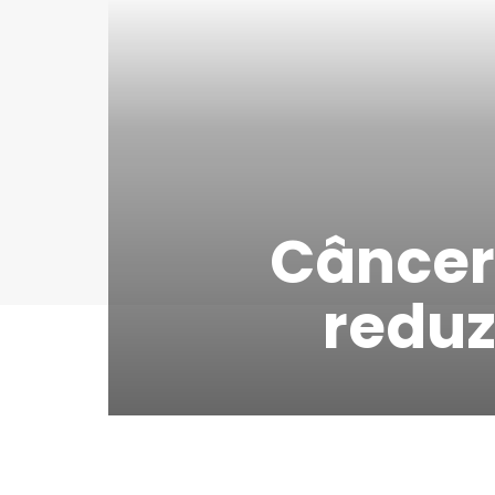
Câncer 
reduz