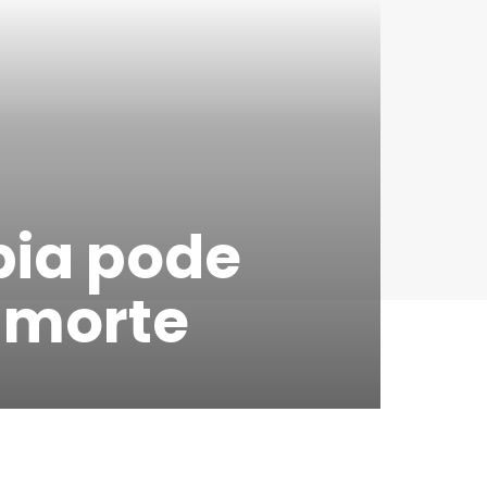
pia pode
e morte