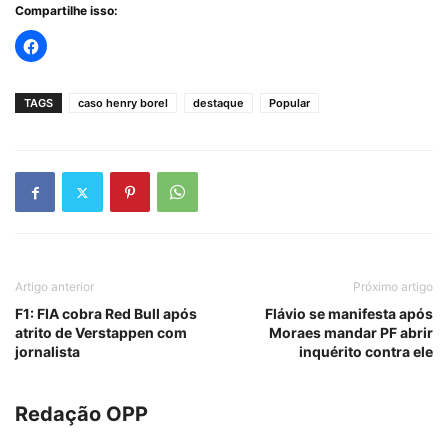
Compartilhe isso:
TAGS
caso henry borel
destaque
Popular
Artigo anterior
Próximo artigo
F1: FIA cobra Red Bull após
Flávio se manifesta após
atrito de Verstappen com
Moraes mandar PF abrir
jornalista
inquérito contra ele
Redação OPP