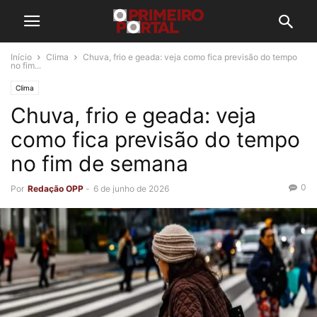
Início
Clima
Chuva, frio e geada: veja como fica previsão do tempo
no fim...
Clima
Chuva, frio e geada: veja
como fica previsão do tempo
no fim de semana
0
Por
Redação OPP
-
6 de junho de 2026