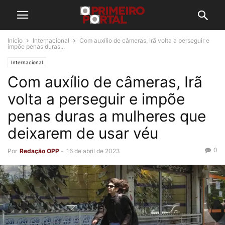
Início
Internacional
Com auxílio de câmeras, Irã volta a perseguir e
impõe penas duras...
Internacional
Com auxílio de câmeras, Irã
volta a perseguir e impõe
penas duras a mulheres que
deixarem de usar véu
0
Por
Redação OPP
-
16 de abril de 2023