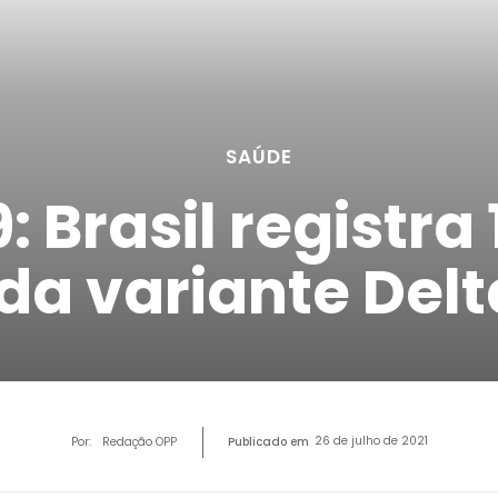
SAÚDE
: Brasil registra
da variante Delt
26 de julho de 2021
Por:
Redação OPP
Publicado em