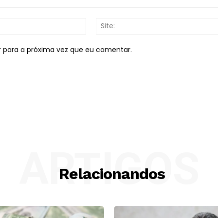
E-
mail:*
r para a próxima vez que eu comentar.
ARTIGOS
Relacionandos