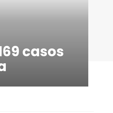
 169 casos
a