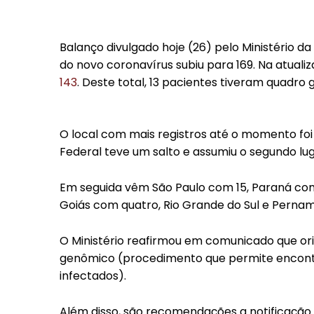
Balanço divulgado hoje (26) pelo Ministério d
do novo coronavírus subiu para 169. Na atuali
143
. Deste total, 13 pacientes tiveram quadr
O local com mais registros até o momento foi
Federal teve um salto e assumiu o segundo lug
Em seguida vêm São Paulo com 15, Paraná com
Goiás com quatro, Rio Grande do Sul e Perna
O Ministério reafirmou em comunicado que or
genômico (procedimento que permite encontra
infectados).
Além disso, são recomendações a notificação 