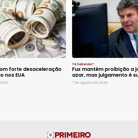
Tá Sabendo?
com forte desaceleração
Fux mantém proibição a j
o nos EUA
azar, mas julgamento é 
 2026
7 De Agosto De 2026