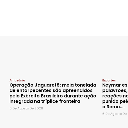
Amazônia
Esportes
Operação Jaguaretê: meia tonelada
Neymar es
de entorpecentes são apreendidos
palavrões
pelo Exército Brasileiro durante ação
reações na
integrada na tríplice fronteira
punido pel
o Remo....
6 De Agosto De 2026
6 De Agosto De