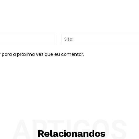
E-
mail:*
r para a próxima vez que eu comentar.
ARTIGOS
Relacionandos