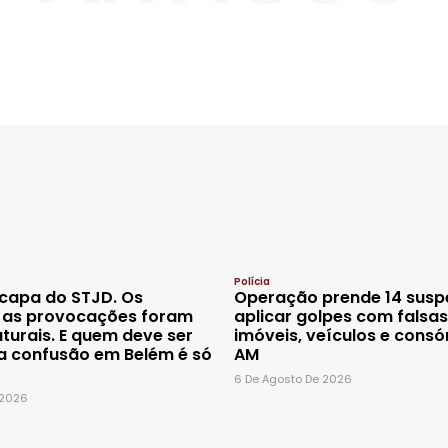
Polícia
capa do STJD. Os
Operação prende 14 susp
, as provocações foram
aplicar golpes com falsa
turais. E quem deve ser
imóveis, veículos e consó
a confusão em Belém é só
AM
6 De Agosto De 2026
 2026