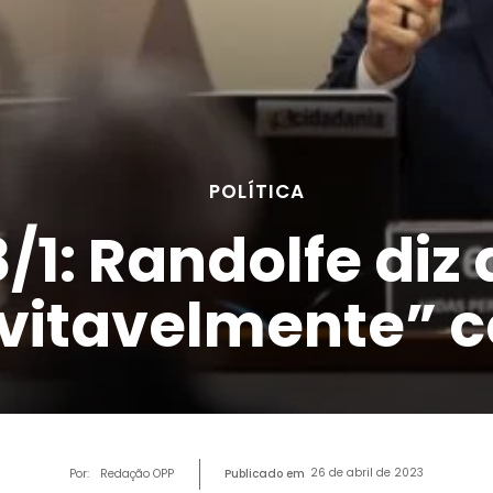
POLÍTICA
/1: Randolfe diz
evitavelmente” 
26 de abril de 2023
Por:
Redação OPP
Publicado em