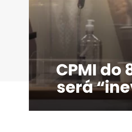
CPMI do 8
será “in