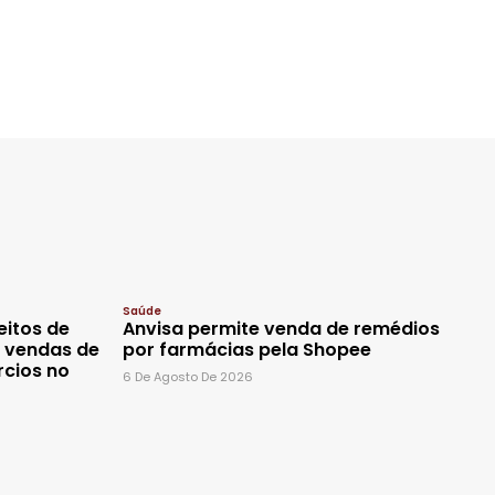
Saúde
eitos de
Anvisa permite venda de remédios
s vendas de
por farmácias pela Shopee
rcios no
6 De Agosto De 2026