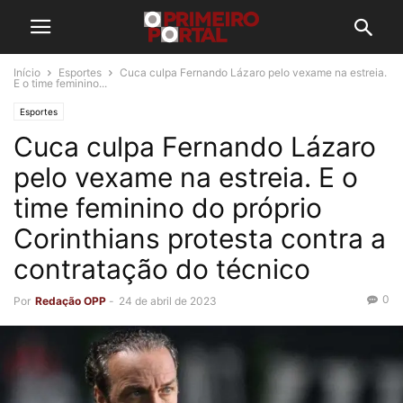
Início
Esportes
Cuca culpa Fernando Lázaro pelo vexame na estreia.
E o time feminino...
Esportes
Cuca culpa Fernando Lázaro
pelo vexame na estreia. E o
time feminino do próprio
Corinthians protesta contra a
contratação do técnico
0
Por
Redação OPP
-
24 de abril de 2023