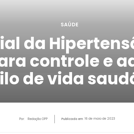
SAÚDE
al da Hipertensã
ara controle e 
ilo de vida saud
16 de maio de 2023
Por:
Redação OPP
Publicado em