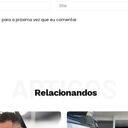
E-
mail:*
r para a próxima vez que eu comentar.
ARTIGOS
Relacionandos