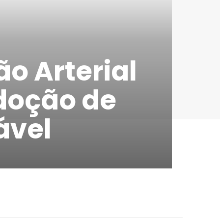
o Arterial
adoção de
ável