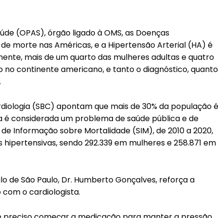
de (OPAS), órgão ligado à OMS, as Doenças
 de morte nas Américas, e a Hipertensão Arterial (HA) é
mente, mais de um quarto das mulheres adultas e quatro
no continente americano, e tanto o diagnóstico, quanto
.
Cardiologia (SBC) apontam que mais de 30% da população 
ça é considerada um problema de saúde pública e de
 de Informação sobre Mortalidade (SIM), de 2010 a 2020,
 hipertensivas, sendo 292.339 em mulheres e 258.871 em
lo de São Paulo, Dr. Humberto Gonçalves, reforça a
 com o cardiologista.
, é preciso começar a medicação para manter a pressão