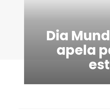
Dia Mundi
apela p
est