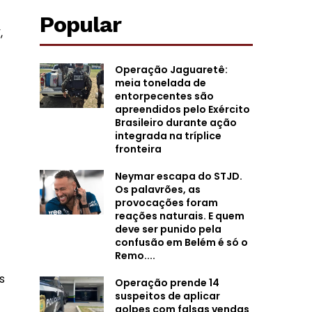
Popular
,
Operação Jaguaretê:
meia tonelada de
entorpecentes são
apreendidos pelo Exército
Brasileiro durante ação
integrada na tríplice
fronteira
Neymar escapa do STJD.
Os palavrões, as
provocações foram
reações naturais. E quem
deve ser punido pela
confusão em Belém é só o
Remo....
s
Operação prende 14
suspeitos de aplicar
golpes com falsas vendas