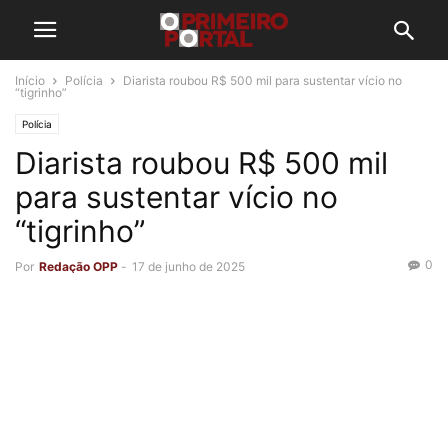
Início
Polícia
Diarista roubou R$ 500 mil para sustentar vício no
“tigrinho”
Polícia
Diarista roubou R$ 500 mil
para sustentar vício no
“tigrinho”
0
Por
Redação OPP
-
17 de junho de 2025