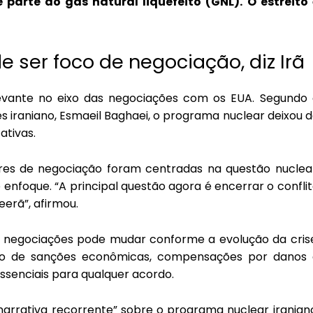
parte do gás natural liquefeito (GNL). O estreito 
 ser foco de negociação, diz Irã
evante no eixo das negociações com os EUA. Segundo 
es iraniano, Esmaeil Baghaei, o programa nuclear deixou 
ativas.
res de negociação foram centradas na questão nuclear
se enfoque. “A principal questão agora é encerrar o confli
erã”, afirmou.
 negociações pode mudar conforme a evolução da crise
lívio de sanções econômicas, compensações por danos 
senciais para qualquer acordo.
arrativa recorrente” sobre o programa nuclear iranian