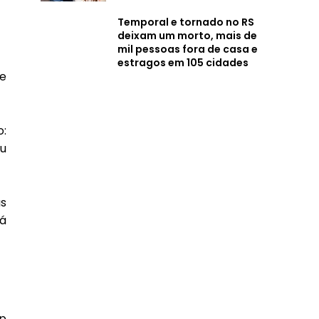
Temporal e tornado no RS
deixam um morto, mais de
mil pessoas fora de casa e
estragos em 105 cidades
de
o:
eu
s
já
p