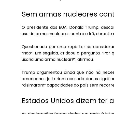
Sem armas nucleares contr
O presidente dos EUA, Donald Trump, descart
uso de armas nucleares contra o Irã, durante 
Questionado por uma repórter se considerar
“Não”. Em seguida, criticou a pergunta. “Po
usaria uma arma nuclear?”, afirmou.
Trump argumentou ainda que não há necess
americanas já teriam causado danos significat
“dizimaram” capacidades do país sem recorr
Estados Unidos dizem ter a
As declarações foram dadas em meio à inten