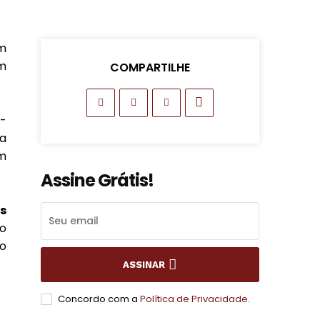
m
im
COMPARTILHE
r-
 a
em
Assine Grátis!
s
eo
o
ASSINAR
Concordo com a
Política de Privacidade
.