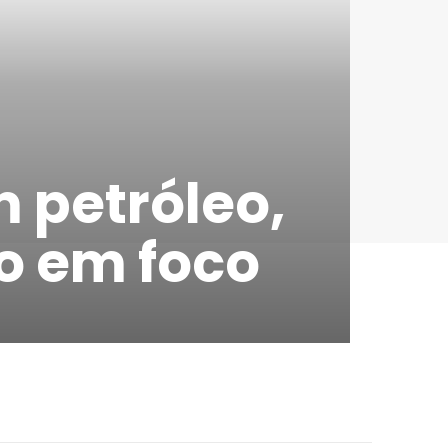
m petróleo,
go em foco