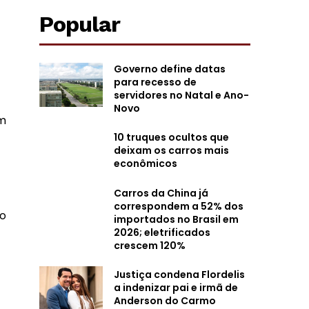
Popular
Governo define datas
para recesso de
servidores no Natal e Ano-
Novo
em
10 truques ocultos que
deixam os carros mais
econômicos
Carros da China já
correspondem a 52% dos
do
importados no Brasil em
2026; eletrificados
crescem 120%
Justiça condena Flordelis
a indenizar pai e irmã de
Anderson do Carmo