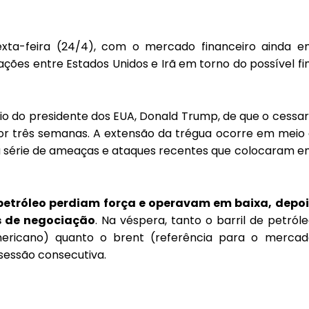
exta-feira (24/4), com o mercado financeiro ainda e
ções entre Estados Unidos e Irã
em torno do possível f
io do presidente dos EUA, Donald Trump, de que o cessa
por três semanas
. A extensão da trégua ocorre em meio
ma série de ameaças e ataques recentes que colocaram 
 petróleo perdiam força
e operavam em baixa, depoi
s de negociação
. Na véspera, tanto o barril de petról
ericano) quanto o brent (referência para o mercad
sessão consecutiva.