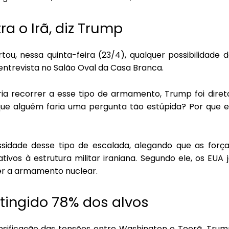
a o Irã, diz Trump
ou, nessa quinta-feira (23/4), qualquer possibilidade 
entrevista no Salão Oval da Casa Branca.
ia recorrer a esse tipo de armamento, Trump foi diret
r que alguém faria uma pergunta tão estúpida? Por que 
idade desse tipo de escalada, alegando que as força
ivos à estrutura militar iraniana. Segundo ele, os EUA 
er a armamento nuclear.
tingido 78% dos alvos
sificação das tensões entre Washington e Teerã. Trum