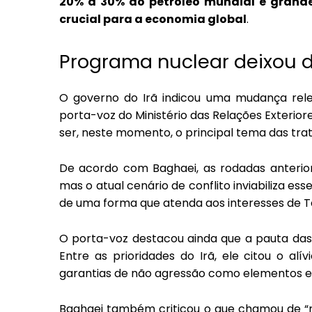
20% a 30% do petróleo mundial e grande 
crucial para a economia global
.
Programa nuclear deixou de
O governo do Irã indicou uma mudança rel
porta-voz do Ministério das Relações Exterior
ser, neste momento, o principal tema das trat
De acordo com Baghaei, as rodadas anterio
mas o atual cenário de conflito inviabiliza es
de uma forma que atenda aos interesses de Te
O porta-voz destacou ainda que a pauta das
Entre as prioridades do Irã, ele citou o a
garantias de não agressão como elementos es
Baghaei também criticou o que chamou de “n