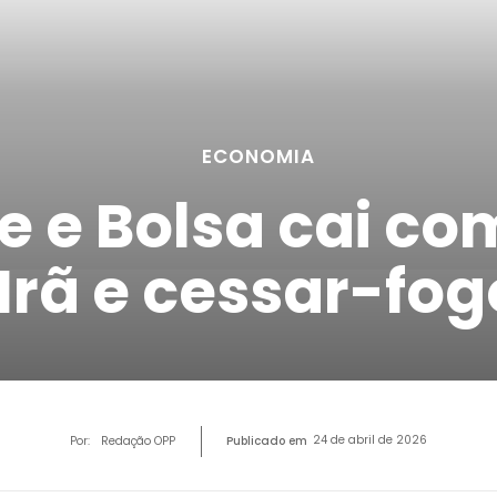
ECONOMIA
e e Bolsa cai co
Irã e cessar-fo
24 de abril de 2026
Por:
Redação OPP
Publicado em