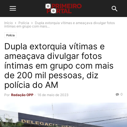
Início
Polícia
Dupla extorquia vítimas e ameaçava divulgar fotos
íntimas em grupo com mais...
Polícia
Dupla extorquia vítimas e
ameaçava divulgar fotos
íntimas em grupo com mais
de 200 mil pessoas, diz
polícia do AM
0
Por
Redação OPP
-
16 de maio de 2023