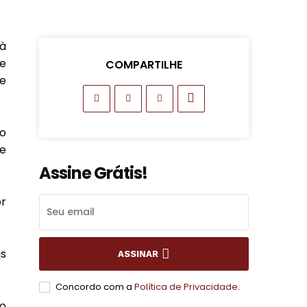
à
re
COMPARTILHE
e
do
de
Assine Grátis!
r
is
ASSINAR
Concordo com a
Política de Privacidade
.
o