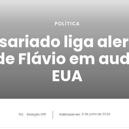
POLÍTICA
ariado liga ale
e Flávio em aud
EUA
6 de julho de 2026
Por:
Redação OPP
Publicado em