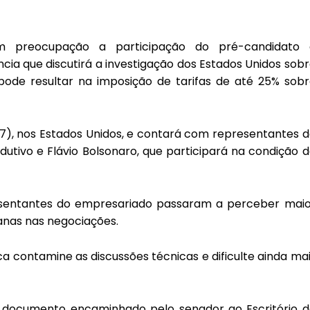
 preocupação
a participação do pré-candidato 
ncia que discutirá a investigação dos Estados Unidos sob
ode resultar na imposição de tarifas de até 25% sobr
/7), nos Estados Unidos, e contará com representantes 
utivo e Flávio Bolsonaro, que participará na condição 
resentantes do empresariado passaram a perceber maio
anas nas negociações.
ca contamine as discussões técnicas e dificulte ainda ma
o documento encaminhado pelo senador ao Escritório d