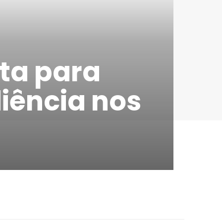
rta para
iência nos