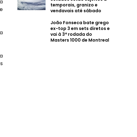
da
temporais, granizo e
e
vendavais até sábado
João Fonseca bate grego
ex-top 3 em sets diretos e
a
vai à 3ª rodada do
Masters 1000 de Montreal
a
s