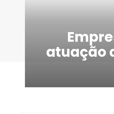
Empres
atuação d