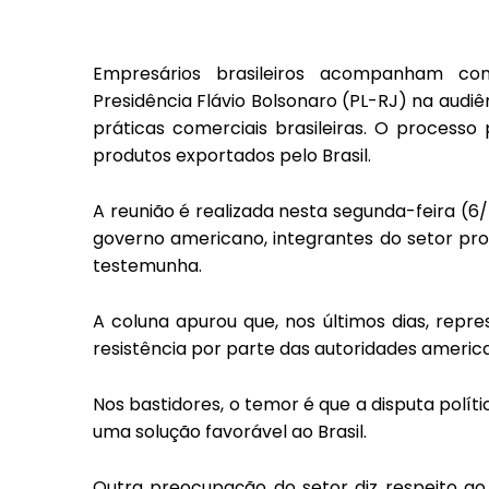
Empresários brasileiros
acompanham com
Presidência Flávio Bolsonaro (PL-RJ) na audiê
práticas comerciais brasileiras.
O processo p
produtos exportados pelo Brasil
.
A reunião é realizada nesta segunda-feira (6
governo americano, integrantes do setor prod
testemunha.
A coluna apurou que, nos últimos dias, rep
resistência por parte das autoridades americ
Nos bastidores, o temor é que a disputa políti
uma solução favorável ao Brasil.
Outra preocupação do setor diz respeito a