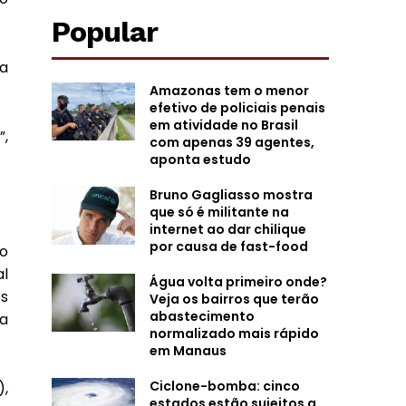
Popular
a
Amazonas tem o menor
efetivo de policiais penais
em atividade no Brasil
”,
com apenas 39 agentes,
aponta estudo
Bruno Gagliasso mostra
que só é militante na
internet ao dar chilique
por causa de fast-food
o
al
Água volta primeiro onde?
s
Veja os bairros que terão
abastecimento
da
normalizado mais rápido
em Manaus
Ciclone-bomba: cinco
,
estados estão sujeitos a