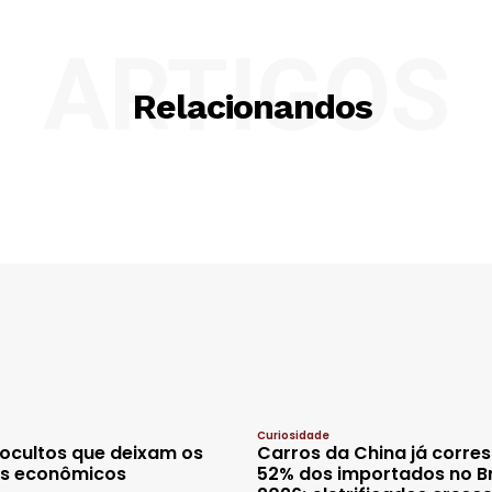
ARTIGOS
Relacionandos
Curiosidade
 ocultos que deixam os
Carros da China já corr
is econômicos
52% dos importados no Br