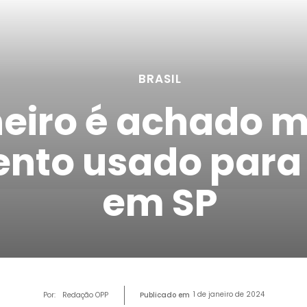
BRASIL
eiro é achado 
nto usado para
em SP
1 de janeiro de 2024
Por:
Redação OPP
Publicado em