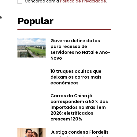
Concordo com a
Política de Privacidade
.
e
Popular
Governo define datas
para recesso de
servidores no Natal e Ano-
Novo
10 truques ocultos que
deixam os carros mais
econômicos
Carros da China já
correspondem a 52% dos
importados no Brasil em
2026; eletrificados
crescem 120%
Justiça condena Flordelis