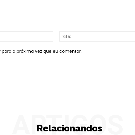
E-
mail:*
r para a próxima vez que eu comentar.
ARTIGOS
Relacionandos