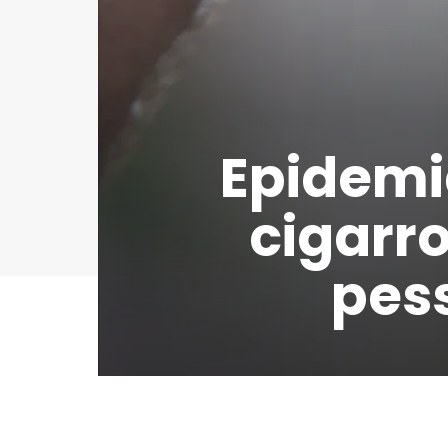
Epidemi
cigarr
pess