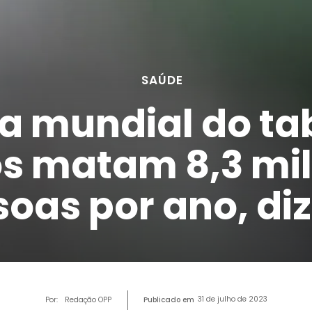
SAÚDE
a mundial do t
os matam 8,3 mi
oas por ano, di
31 de julho de 2023
Por:
Redação OPP
Publicado em