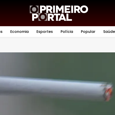
as
Economia
Esportes
Polícia
Popular
Saúde