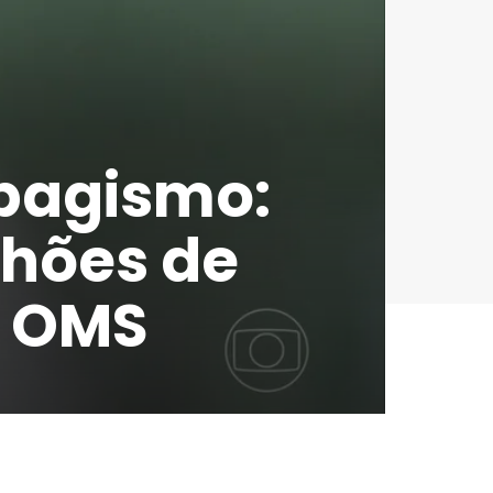
abagismo:
lhões de
z OMS