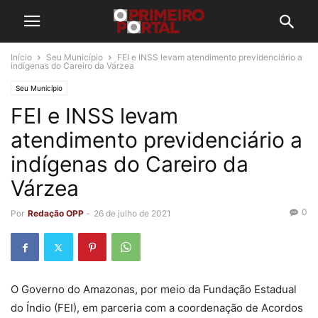
Início
Seu Município
FEI e INSS levam atendimento previdenciário a
indígenas do Careiro da Várzea
Seu Município
FEI e INSS levam
atendimento previdenciário a
indígenas do Careiro da
Várzea
0
Por
Redação OPP
-
26 de julho de 2021
O Governo do Amazonas, por meio da Fundação Estadual
do Índio (FEI), em parceria com a coordenação de Acordos