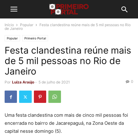
Início
Popular
Festa clandestina reúne mais de 5 mil pessoas no Rio
de Janeiro
Popular
Primeiro Portal
Festa clandestina reúne mais
de 5 mil pessoas no Rio de
Janeiro
0
Por
Luíza Araújo
-
5 de julho de 2021
Uma festa clandestina com mais de cinco mil pessoas foi
encerrada no bairro de Jacarepaguá, na Zona Oeste da
capital nesse domingo (5).