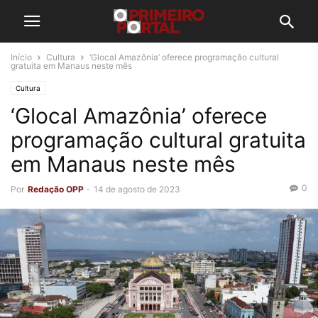
Início
Cultura
‘Glocal Amazônia’ oferece programação cultural
gratuita em Manaus neste mês
Cultura
‘Glocal Amazônia’ oferece
programação cultural gratuita
em Manaus neste mês
0
Por
Redação OPP
-
14 de agosto de 2023