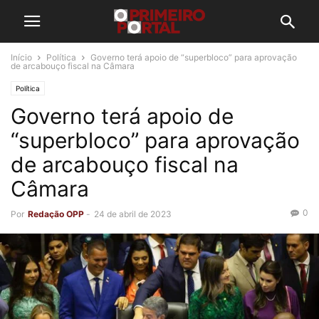
Início
Política
Governo terá apoio de “superbloco” para aprovação
de arcabouço fiscal na Câmara
Política
Governo terá apoio de
“superbloco” para aprovação
de arcabouço fiscal na
Câmara
0
Por
Redação OPP
-
24 de abril de 2023