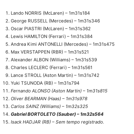
Lando NORRIS (McLaren) – 1m31s184
George RUSSELL (Mercedes) – 1m31s346
Oscar PIASTRI (McLaren) – 1m31s362
Lewis HAMILTON (Ferrari) – 1m31s384
Andrea Kimi ANTONELLI (Mercedes) – 1m31s475
Max VERSTAPPEN (RBR) – 1m31s521
Alexander ALBON (Williams) – 1m31s539
Charles LECLERC (Ferrari) – 1m31s561
Lance STROLL (Aston Martin) – 1m31s742
Yuki TSUNODA (RB) – 1m31s794
Fernando ALONSO (Aston Martin) – 1m31s815
Oliver BEARMAN (Haas) – 1m31s978
Carlos SAINZ (Williams) – 1m32s325
Gabriel BORTOLETO (Sauber) – 1m32s564
Isack HADJAR (RB) – Sem tempo registrado.