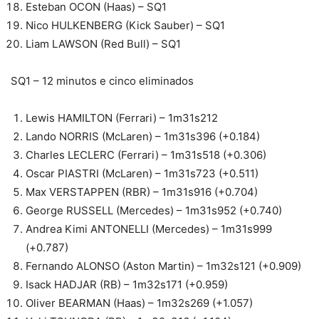
Esteban OCON (Haas) – SQ1
Nico HULKENBERG (Kick Sauber) – SQ1
Liam LAWSON (Red Bull) – SQ1
SQ1 – 12 minutos e cinco eliminados
Lewis HAMILTON (Ferrari) – 1m31s212
Lando NORRIS (McLaren) – 1m31s396 (+0.184)
Charles LECLERC (Ferrari) – 1m31s518 (+0.306)
Oscar PIASTRI (McLaren) – 1m31s723 (+0.511)
Max VERSTAPPEN (RBR) – 1m31s916 (+0.704)
George RUSSELL (Mercedes) – 1m31s952 (+0.740)
Andrea Kimi ANTONELLI (Mercedes) – 1m31s999
(+0.787)
Fernando ALONSO (Aston Martin) – 1m32s121 (+0.909)
Isack HADJAR (RB) – 1m32s171 (+0.959)
Oliver BEARMAN (Haas) – 1m32s269 (+1.057)