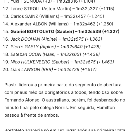
Yuki TSUNODA (RB) – 1m32s316 (+1.104)
Lance STROLL (Aston Martin) – 1m32s327 (+1.115)
Carlos SAINZ (Williams) – 1m32s457 (+1.245)
Alexander ALBON (Williams) – 1m32s462 (+1.250)
Gabriel BORTOLETO (Sauber) – 1m32s539 (+1.327)
Jack DOOHAN (Alpine) – 1m32s575 (+1.363)
Pierre GASLY (Alpine) – 1m32s640 (+1.428)
Esteban OCON (Haas) – 1m32s651 (+1.439)
Nico HULKENBERG (Sauber) – 1m32s675 (+1.463)
Liam LAWSON (RBR) – 1m32s729 (+1.517)
Piastri liderou a primeira parte do segmento de abertura,
com pneus médios obrigatórios a todos, tendo 0s3 sobre
Fernando Alonso. O australiano, porém, foi desbancado no
minuto final pelo colega Norris. Em seguida, Hamilton
passou à frente de ambos.
Bortoleto aparecia só em 19º lugar após sua primeira volta