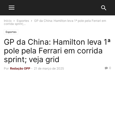
Início
Esportes
GP da China: Hamilton leva 1ª pole pela Ferrari em
corrida sprint;...
Esportes
GP da China: Hamilton leva 1ª
pole pela Ferrari em corrida
sprint; veja grid
0
Por
Redação OPP
-
21 de março de 2025