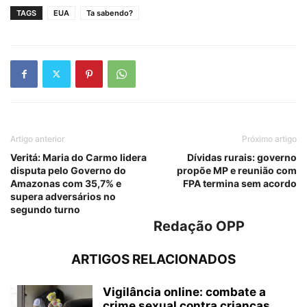
TAGS
EUA
Ta sabendo?
Artigo anterior
Próximo artigo
Veritá: Maria do Carmo lidera
Dívidas rurais: governo
disputa pelo Governo do
propõe MP e reunião com
Amazonas com 35,7% e
FPA termina sem acordo
supera adversários no
segundo turno
Redação OPP
ARTIGOS RELACIONADOS
Vigilância online: combate a
crime sexual contra crianças