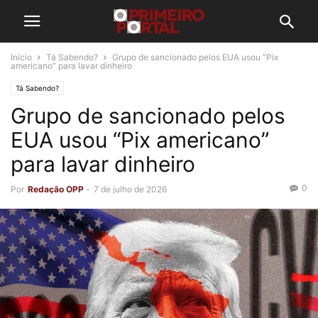
Início
Tá Sabendo?
Grupo de sancionado pelos EUA usou “Pix
americano” para lavar dinheiro
Tá Sabendo?
Grupo de sancionado pelos
EUA usou “Pix americano”
para lavar dinheiro
0
Por
Redação OPP
-
7 de julho de 2026