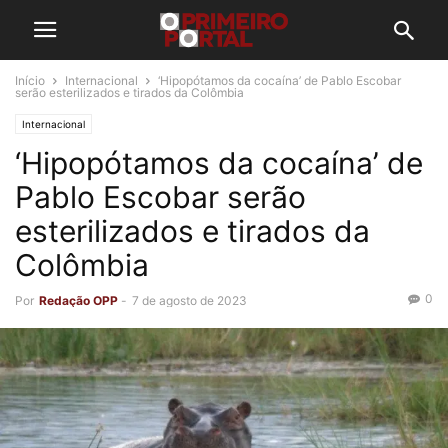
Início
Internacional
‘Hipopótamos da cocaína’ de Pablo Escobar
serão esterilizados e tirados da Colômbia
Internacional
‘Hipopótamos da cocaína’ de
Pablo Escobar serão
esterilizados e tirados da
Colômbia
0
Por
Redação OPP
-
7 de agosto de 2023