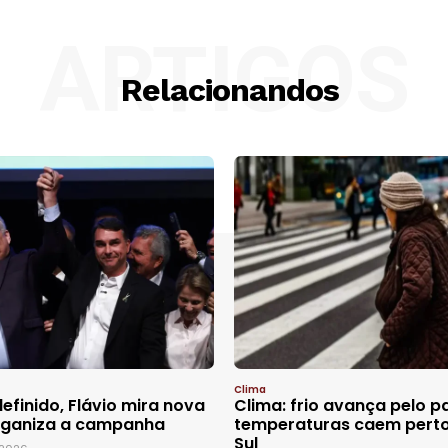
ARTIGOS
Relacionandos
Clima
efinido, Flávio mira nova
Clima: frio avança pelo p
organiza a campanha
temperaturas caem perto
Sul