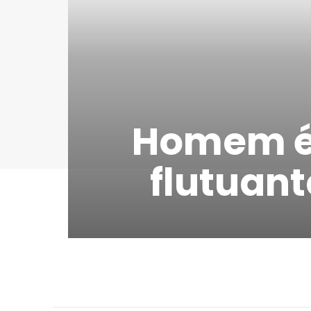
Homem é 
flutuan