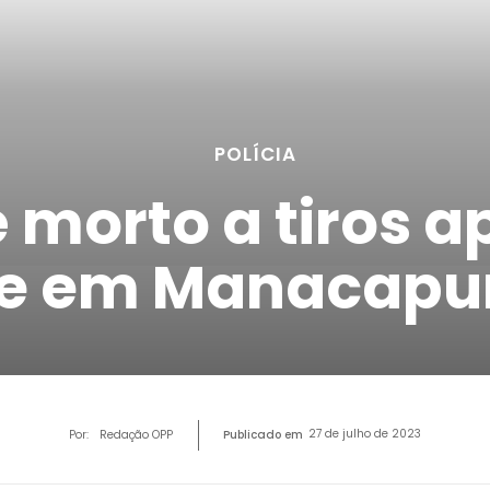
POLÍCIA
morto a tiros ap
te em Manacapu
27 de julho de 2023
Por:
Redação OPP
Publicado em