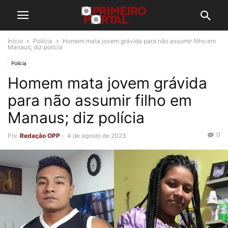
Início
Polícia
Homem mata jovem grávida para não assumir filho em
Manaus; diz polícia
Polícia
Homem mata jovem grávida
para não assumir filho em
Manaus; diz polícia
0
Por
Redação OPP
-
4 de agosto de 2023