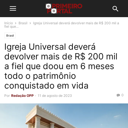
Início
Brasil
Igreja Universal deverá devolver mais de R$ 200 mil a
fiel que...
Brasil
Igreja Universal deverá
devolver mais de R$ 200 mil
a fiel que doou em 6 meses
todo o patrimônio
conquistado em vida
0
Por
Redação OPP
-
11 de agosto de 2023