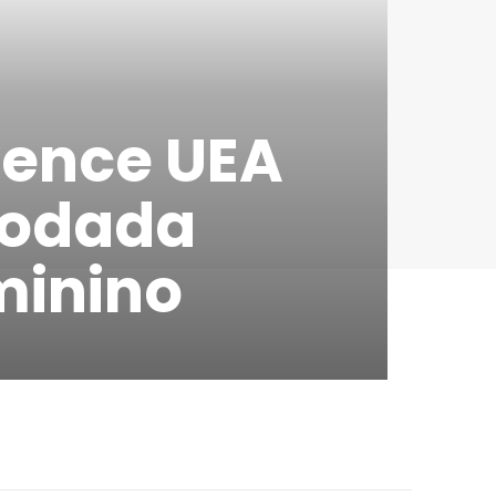
vence UEA
rodada
minino