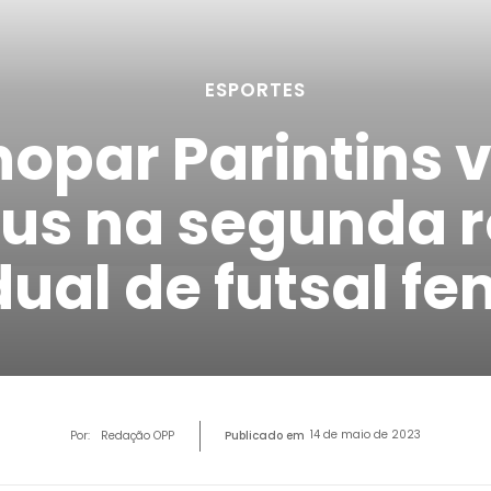
ESPORTES
nopar Parintins 
us na segunda 
ual de futsal fe
14 de maio de 2023
Por:
Redação OPP
Publicado em