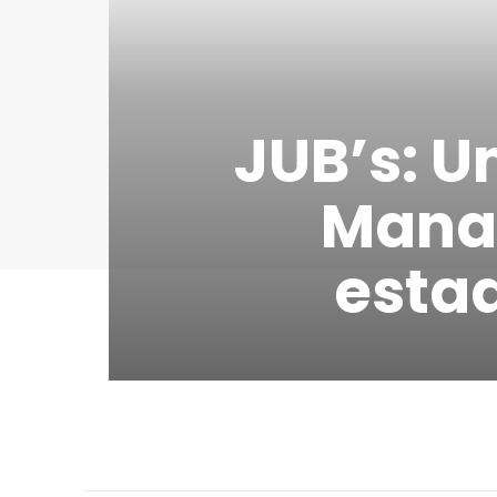
JUB’s: U
Mana
estad