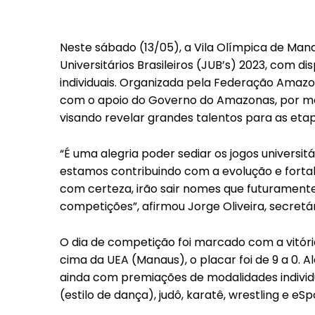
Neste sábado (13/05), a Vila Olímpica de Ma
Universitários Brasileiros (JUB’s) 2023, com d
individuais. Organizada pela Federação Amazo
com o apoio do Governo do Amazonas, por mei
visando revelar grandes talentos para as etap
“É uma alegria poder sediar os jogos universit
estamos contribuindo com a evolução e forta
com certeza, irão sair nomes que futuramen
competições”, afirmou Jorge Oliveira, secretár
O dia de competição foi marcado com a vitória
cima da UEA (Manaus), o placar foi de 9 a 0. 
ainda com premiações de modalidades individ
(estilo de dança), judô, karatê, wrestling e eSpo