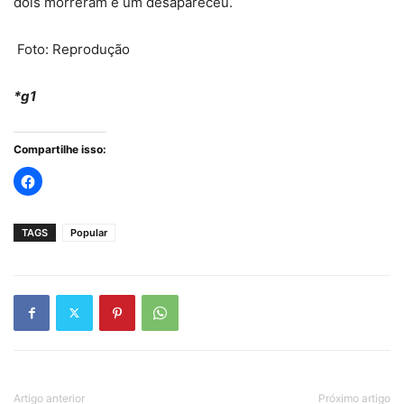
dois morreram e um desapareceu.
Foto: Reprodução
*g1
Compartilhe isso:
TAGS
Popular
Artigo anterior
Próximo artigo