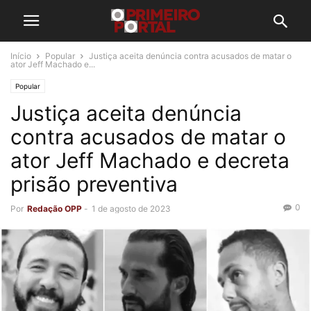
Início
Popular
Justiça aceita denúncia contra acusados de matar o
ator Jeff Machado e...
Popular
Justiça aceita denúncia
contra acusados de matar o
ator Jeff Machado e decreta
prisão preventiva
0
Por
Redação OPP
-
1 de agosto de 2023