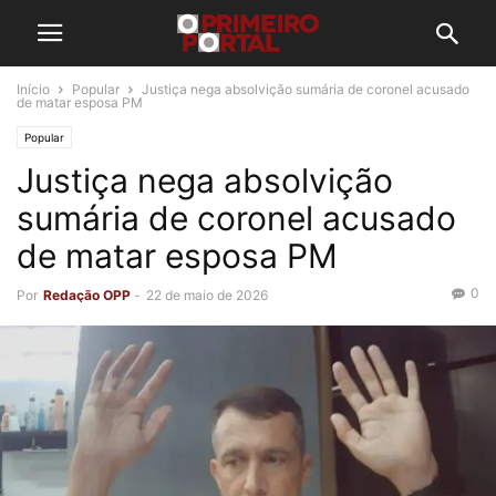
Início
Popular
Justiça nega absolvição sumária de coronel acusado
de matar esposa PM
Popular
Justiça nega absolvição
sumária de coronel acusado
de matar esposa PM
0
Por
Redação OPP
-
22 de maio de 2026