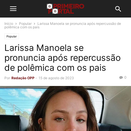
Início
Popular
Larissa Manoela se pronuncia após repercussão de
polêmica com os pais
Popular
Larissa Manoela se
pronuncia após repercussão
de polêmica com os pais
0
Por
Redação OPP
-
15 de agosto de 2023