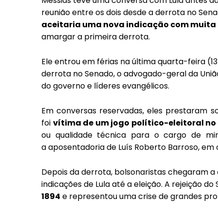
Messias teve uma conversa com Lula antes da
reunião entre os dois desde a derrota no Sen
aceitaria uma nova indicação com muita 
amargar a primeira derrota.
Ele entrou em férias na última quarta-feira (1
derrota no Senado, o advogado-geral da União
do governo e líderes evangélicos.
Em conversas reservadas, eles prestaram so
foi
vítima de um jogo político-eleitoral n
ou qualidade técnica para o cargo de mi
a aposentadoria de Luís Roberto Barroso, em 
Depois da derrota, bolsonaristas chegaram a 
indicações de Lula até a eleição. A rejeição 
1894
e representou uma crise de grandes prop