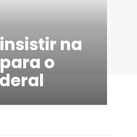
insistir na
 para o
deral