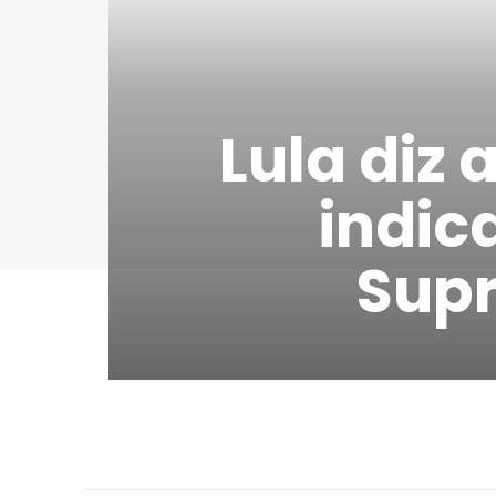
Lula diz 
indic
Supr