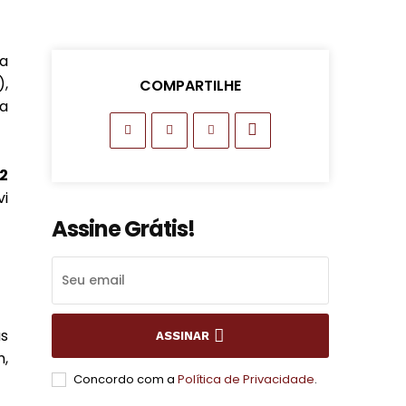
 a
),
COMPARTILHE
sa
2
vi
Assine Grátis!
s
ASSINAR
m,
Concordo com a
Política de Privacidade
.