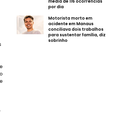
média de 116 ocorrências
por dia
Motorista morto em
acidente em Manaus
conciliava dois trabalhos
para sustentar família, diz
sobrinho
s
le
ão
e
e