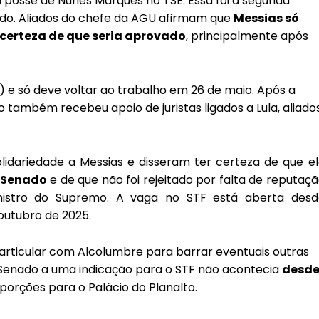
 posse de Nunes Marques no TSE. Essa foi a segunda
ado. Aliados do chefe da AGU afirmam que
Messias só
certeza de que seria aprovado
, principalmente após
3) e só deve voltar ao trabalho em 26 de maio. Após a
 também recebeu apoio de juristas ligados a Lula, aliado
lidariedade a Messias e disseram ter certeza de que e
o Senado
e de que não foi rejeitado por falta de reputaç
nistro do Supremo. A vaga no STF está aberta desd
outubro de 2025.
articular com Alcolumbre para barrar eventuais outras
do Senado a uma indicação para o STF não acontecia
desd
orções para o Palácio do Planalto.