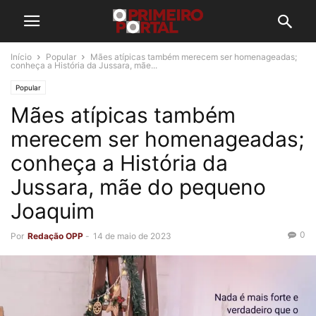
Início
Popular
Mães atípicas também merecem ser homenageadas;
conheça a História da Jussara, mãe...
Popular
Mães atípicas também
merecem ser homenageadas;
conheça a História da
Jussara, mãe do pequeno
Joaquim
0
Por
Redação OPP
-
14 de maio de 2023