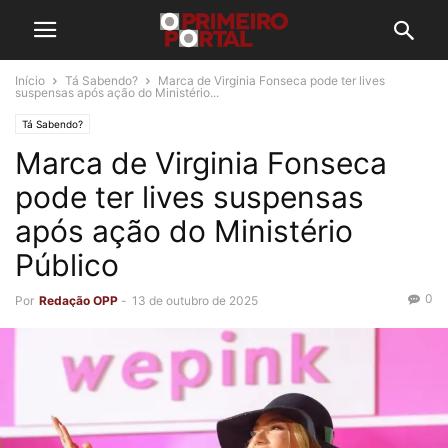
Início
Tá Sabendo?
Marca de Virginia Fonseca pode ter lives
suspensas após ação do Ministério...
Tá Sabendo?
Marca de Virginia Fonseca
pode ter lives suspensas
após ação do Ministério
Público
0
Por
Redação OPP
-
13 de outubro de 2025