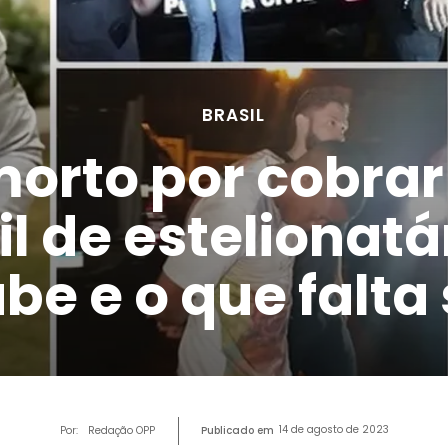
BRASIL
orto por cobrar
l de estelionatá
abe e o que falta
14 de agosto de 2023
Por:
Redação OPP
Publicado em