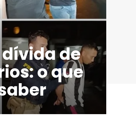
 dívida de
rios: o que
 saber