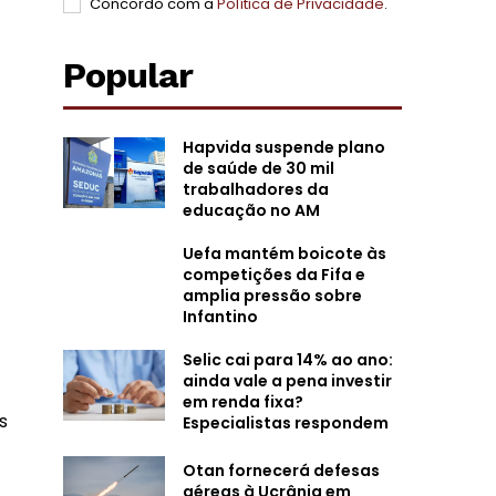
Concordo com a
Política de Privacidade
.
Popular
Hapvida suspende plano
de saúde de 30 mil
trabalhadores da
educação no AM
Uefa mantém boicote às
competições da Fifa e
amplia pressão sobre
Infantino
Selic cai para 14% ao ano:
ainda vale a pena investir
em renda fixa?
s
Especialistas respondem
Otan fornecerá defesas
aéreas à Ucrânia em