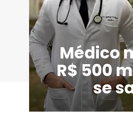
Médico m
R$ 500 mi
se s