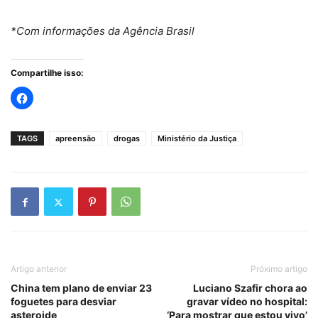
*Com informações da Agência Brasil
Compartilhe isso:
TAGS
apreensão
drogas
Ministério da Justiça
Artigo anterior
Próximo artigo
China tem plano de enviar 23
Luciano Szafir chora ao
foguetes para desviar
gravar vídeo no hospital:
asteroide
‘Para mostrar que estou vivo’