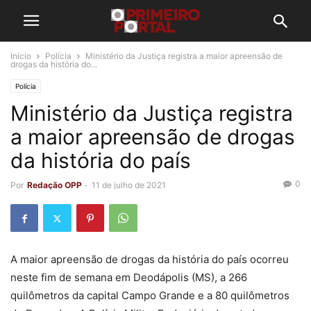
Início
Polícia
Ministério da Justiça registra a maior apreensão de
drogas da história do...
Polícia
Ministério da Justiça registra
a maior apreensão de drogas
da história do país
0
Por
Redação OPP
-
11 de julho de 2021
A maior apreensão de drogas da história do país ocorreu
neste fim de semana em Deodápolis (MS), a 266
quilômetros da capital Campo Grande e a 80 quilômetros