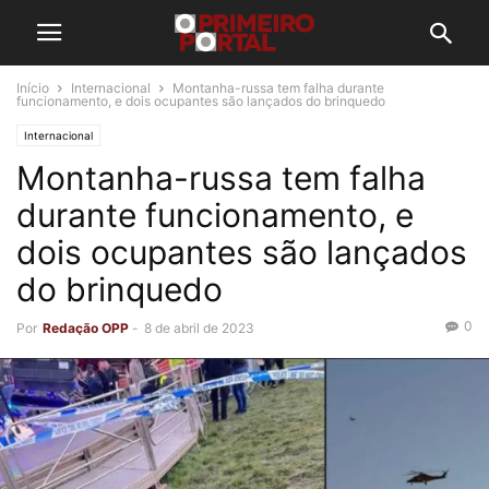
Início
Internacional
Montanha-russa tem falha durante
funcionamento, e dois ocupantes são lançados do brinquedo
Internacional
Montanha-russa tem falha
durante funcionamento, e
dois ocupantes são lançados
do brinquedo
0
Por
Redação OPP
-
8 de abril de 2023