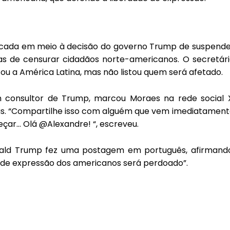
icada em meio à decisão do governo Trump de suspende
das de censurar cidadãos norte-americanos. O secretár
tou a América Latina, mas não listou quem será afetado.
um consultor de Trump, marcou Moraes na rede social 
idas. “Compartilhe isso com alguém que vem imediatamen
eçar… Olá @Alexandre! “, escreveu.
onald Trump fez uma postagem em português, afirmando
e de expressão dos americanos será perdoado”.