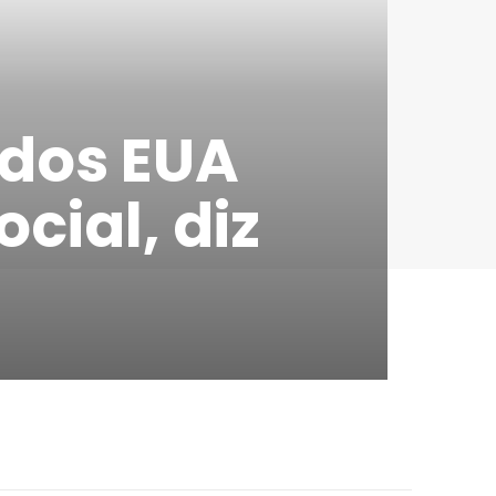
 dos EUA
cial, diz