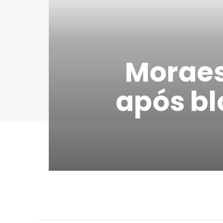
Moraes
após bl