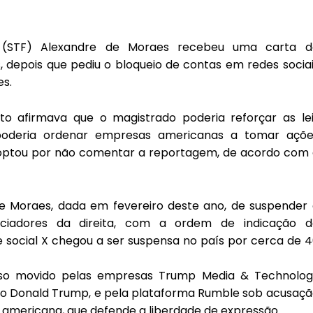
l (STF) Alexandre de Moraes recebeu uma carta d
 depois que pediu o bloqueio de contas em redes socia
es.
 afirmava que o magistrado poderia reforçar as lei
o poderia ordenar empresas americanas a tomar açõe
o optou por não comentar a reportagem, de acordo com
de Moraes, dada em fevereiro deste ano, de suspender
enciadores da direita, com a ordem de indicação d
de social X chegou a ser suspensa no país por cerca de 
sso movido pelas empresas Trump Media & Technolog
o Donald Trump, e pela plataforma Rumble sob acusaçã
o americana, que defende a liberdade de expressão.