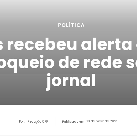
POLÍTICA
 recebeu alerta
oqueio de rede so
jornal
30 de maio de 2025
Por:
Redação OPP
Publicado em