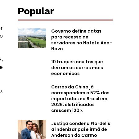
Popular
r
Governo define datas
io
para recesso de
servidores no Natal e Ano-
Novo
X,
10 truques ocultos que
te
deixam os carros mais
econômicos
Carros da China já
:
correspondem a 52% dos
importados no Brasil em
2026; eletrificados
crescem 120%
Justiça condena Flordelis
a indenizar pai e irmã de
Anderson do Carmo