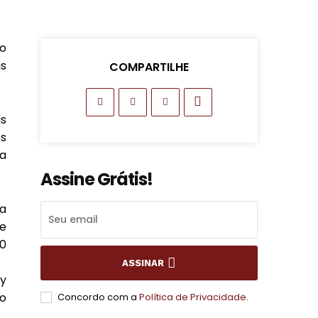
o
is
COMPARTILHE
s
s
 a
Assine Grátis!
 a
e
40
ASSINAR
y
o
Concordo com a
Política de Privacidade
.