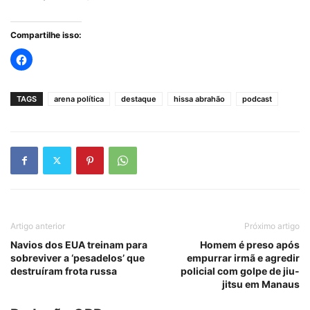
Compartilhe isso:
TAGS
arena política
destaque
hissa abrahão
podcast
Artigo anterior
Próximo artigo
Navios dos EUA treinam para
Homem é preso após
sobreviver a ‘pesadelos’ que
empurrar irmã e agredir
destruíram frota russa
policial com golpe de jiu-
jitsu em Manaus