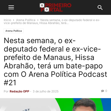
Início
Arena Política
Nesta semana, o ex-deputado federal e ex-
vice-prefeito de Manaus, Hissa Abrahão, terá...
Arena Política
Nesta semana, o ex-
deputado federal e ex-vice-
prefeito de Manaus, Hissa
Abrahão, terá um bate-papo
com O Arena Política Podcast
#21
0
Por
Redação OPP
-
3 de julho de 2025