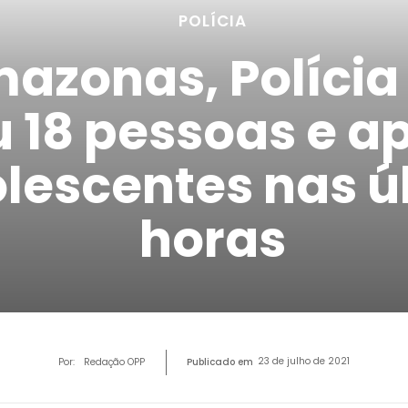
POLÍCIA
azonas, Polícia 
 18 pessoas e a
olescentes nas ú
horas
23 de julho de 2021
Por:
Redação OPP
Publicado em