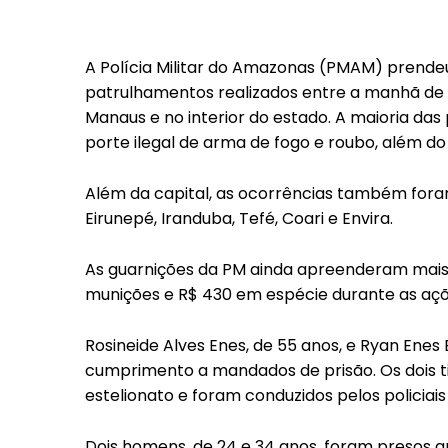
A Polícia Militar do Amazonas (PMAM) prende
patrulhamentos realizados entre a manhã de 
Manaus e no interior do estado. A maioria das
porte ilegal de arma de fogo e roubo, além d
Além da capital, as ocorrências também foram
Eirunepé, Iranduba, Tefé, Coari e Envira.
As guarnições da PM ainda apreenderam mais 
munições e R$ 430 em espécie durante as açõ
Rosineide Alves Enes, de 55 anos, e Ryan Enes
cumprimento a mandados de prisão. Os dois 
estelionato e foram conduzidos pelos policiais m
Dois homens, de 24 e 34 anos, foram presos a