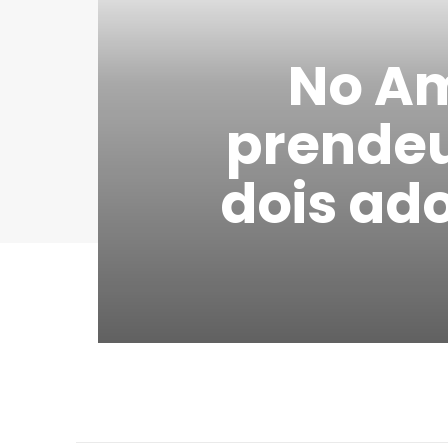
No Am
prendeu
dois ad