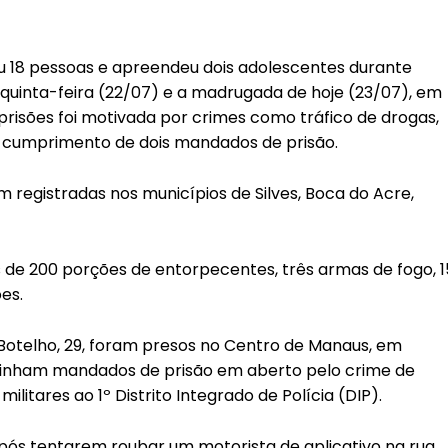
u 18 pessoas e apreendeu dois adolescentes durante
quinta-feira (22/07) e a madrugada de hoje (23/07), em
 prisões foi motivada por crimes como tráfico de drogas,
o cumprimento de dois mandados de prisão.
 registradas nos municípios de Silves, Boca do Acre,
de 200 porções de entorpecentes, três armas de fogo, 1
es.
 Botelho, 29, foram presos no Centro de Manaus, em
tinham mandados de prisão em aberto pelo crime de
ilitares ao 1º Distrito Integrado de Polícia (DIP).
pós tentarem roubar um motorista de aplicativo na rua