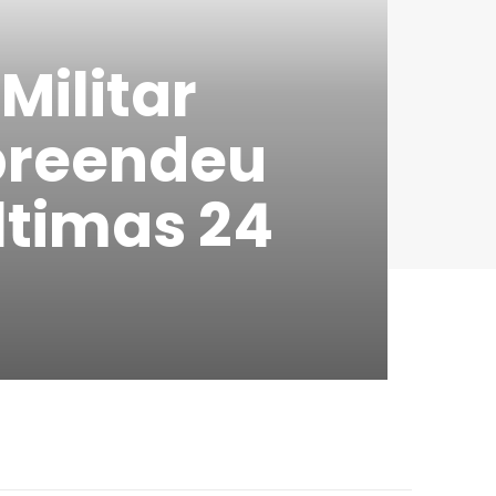
Militar
preendeu
ltimas 24